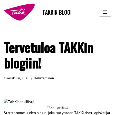
TAKKIN BLOGI
Siirry
suoraan
sisältöön
Tervetuloa TAKKin
blogiin!
1 kesäkuun, 2021
Kehittäminen
TAKK henkilöstö
Starttaamme uuden blogin, joka tuo yhteen TAKKilaiset, opiskelijat