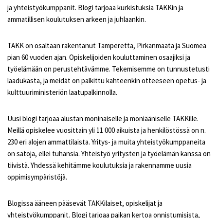
ja yhteistyökumppanit. Blogi tarjoaa kurkistuksia TAKKin ja
ammatillisen koulutuksen arkeen ja juhlaankin.
TAKK on osaltaan rakentanut Tamperetta, Pirkanmaata ja Suomea
pian 60 vuoden ajan. Opiskelijoiden kouluttaminen osaajiksi ja
työelämään on perustehtävämme. Tekemisemme on tunnustetusti
laadukasta, ja meidät on palkittu kahteenkin otteeseen opetus- ja
kulttuuriministeriön laatupalkinnolla.
Uusi blogi tarjoaa alustan moninaiselle ja moniääniselle TAKKille.
Meillä opiskelee vuosittain yli 11 000 aikuista ja henkilöstössä on n.
230 eri alojen ammattilaista. Yritys- ja muita yhteistyökumppaneita
on satoja, ellei tuhansia. Yhteistyö yritysten ja työelämän kanssa on
tiivistä. Yhdessä kehitämme koulutuksia ja rakennamme uusia
oppimisympäristöjä.
Blogissa ääneen pääsevät TAKKilaiset, opiskelijat ja
yhteistyökumppanit. Blogi tarjoaa paikan kertoa onnistumisista,