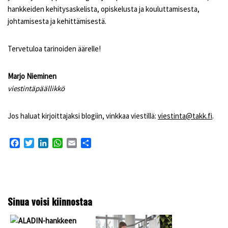
hankkeiden kehitysaskelista, opiskelusta ja kouluttamisesta,
johtamisesta ja kehittämisestä.
Tervetuloa tarinoiden äärelle!
Marjo Nieminen
viestintäpäällikkö
Jos haluat kirjoittajaksi blogiin, vinkkaa viestillä:
viestinta@takk.fi
.
F
T
L
W
E
S
a
w
i
h
m
h
c
i
n
a
a
a
e
t
k
t
i
r
b
t
e
s
l
e
o
e
d
A
Sinua voisi kiinnostaa
o
r
I
p
k
n
p