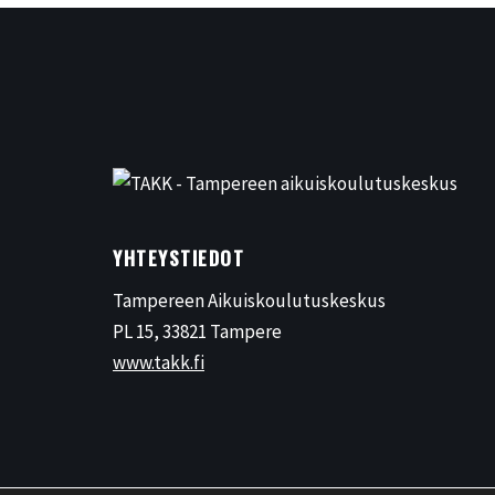
YHTEYSTIEDOT
Tampereen Aikuiskoulutuskeskus
PL 15, 33821 Tampere
www.takk.fi