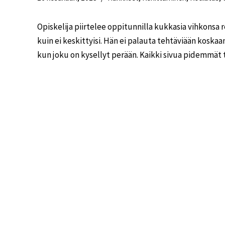
Opiskelija piirtelee oppitunnilla kukkasia vihkonsa re
kuin ei keskittyisi. Hän ei palauta tehtäviään koska
kun joku on kysellyt perään. Kaikki sivua pidemmät