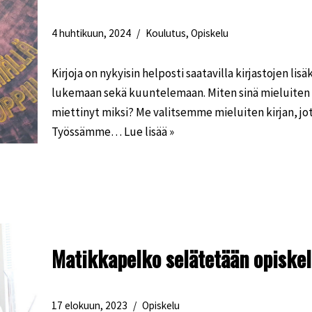
4 huhtikuun, 2024
Koulutus
,
Opiskelu
Kirjoja on nykyisin helposti saatavilla kirjastojen lisä
lukemaan sekä kuuntelemaan. Miten sinä mieluiten 
miettinyt miksi? Me valitsemme mieluiten kirjan, jot
Työssämme…
Lue lisää »
Matikkapelko selätetään opiskel
17 elokuun, 2023
Opiskelu