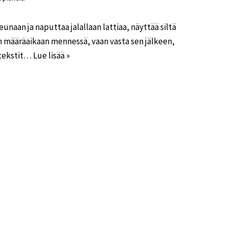
unaan ja naputtaa jalallaan lattiaa, näyttää siltä
an määräaikaan mennessä, vaan vasta sen jälkeen,
 tekstit…
Lue lisää »