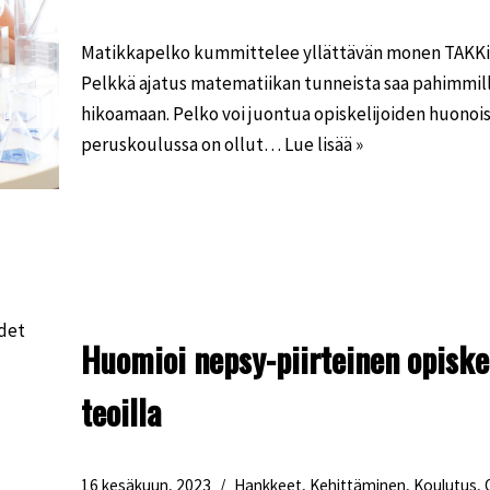
Matikkapelko kummittelee yllättävän monen TAKKin 
Pelkkä ajatus matematiikan tunneista saa pahimmill
hikoamaan. Pelko voi juontua opiskelijoiden huonois
peruskoulussa on ollut…
Lue lisää »
Huomioi nepsy-piirteinen opiskel
teoilla
16 kesäkuun, 2023
Hankkeet
,
Kehittäminen
,
Koulutus
,